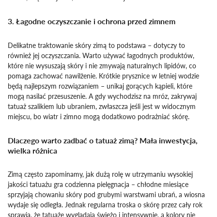
3. Łagodne oczyszczanie i ochrona przed zimnem
Delikatne traktowanie skóry zimą to podstawa – dotyczy to
również jej oczyszczania. Warto używać łagodnych produktów,
które nie wysuszają skóry i nie zmywają naturalnych lipidów, co
pomaga zachować nawilżenie. Krótkie prysznice w letniej wodzie
będą najlepszym rozwiązaniem – unikaj gorących kąpieli, które
mogą nasilać przesuszenie. A gdy wychodzisz na mróz, zakrywaj
tatuaż szalikiem lub ubraniem, zwłaszcza jeśli jest w widocznym
miejscu, bo wiatr i zimno mogą dodatkowo podrażniać skórę.
Dlaczego warto zadbać o tatuaż zimą? Mała inwestycja,
wielka różnica
Zimą często zapominamy, jak dużą rolę w utrzymaniu wysokiej
jakości tatuażu gra codzienna pielęgnacja – chłodne miesiące
sprzyjają chowaniu skóry pod grubymi warstwami ubrań, a wiosna
wydaje się odległa. Jednak regularna troska o skórę przez cały rok
sprawia, że tatuaże wyglądają świeżo i intensywnie, a kolory nie