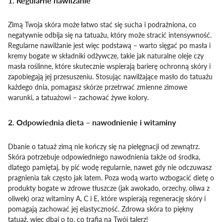
1. Regularne nawilżanie
Zimą Twoja skóra może łatwo stać się sucha i podrażniona, co
negatywnie odbija się na tatuażu, który może stracić intensywność.
Regularne nawilżanie jest więc podstawą – warto sięgać po masła i
kremy bogate w składniki odżywcze, takie jak naturalne oleje czy
masła roślinne, które skutecznie wspierają barierę ochronną skóry i
zapobiegają jej przesuszeniu. Stosując nawilżające masło do tatuażu
każdego dnia, pomagasz skórze przetrwać zmienne zimowe
warunki, a tatuażowi – zachować żywe kolory.
2. Odpowiednia dieta – nawodnienie i witaminy
Dbanie o tatuaż zimą nie kończy się na pielęgnacji od zewnątrz.
Skóra potrzebuje odpowiedniego nawodnienia także od środka,
dlatego pamiętaj, by pić wodę regularnie, nawet gdy nie odczuwasz
pragnienia tak często jak latem. Poza wodą warto wzbogacić dietę o
produkty bogate w zdrowe tłuszcze (jak awokado, orzechy, oliwa z
oliwek) oraz witaminy A, C i E, które wspierają regenerację skóry i
pomagają zachować jej elastyczność. Zdrowa skóra to piękny
tatuaż, więc dbaj o to, co trafia na Twój talerz!