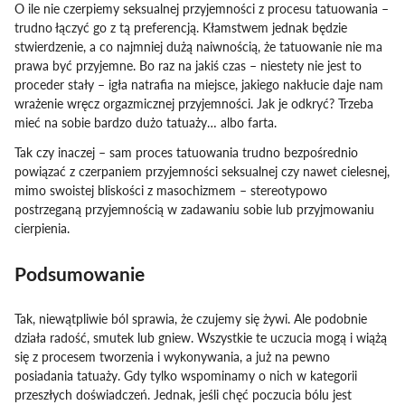
O ile nie czerpiemy seksualnej przyjemności z procesu tatuowania –
trudno łączyć go z tą preferencją. Kłamstwem jednak będzie
stwierdzenie, a co najmniej dużą naiwnością, że tatuowanie nie ma
prawa być przyjemne. Bo raz na jakiś czas – niestety nie jest to
proceder stały – igła natrafia na miejsce, jakiego nakłucie daje nam
wrażenie wręcz orgazmicznej przyjemności. Jak je odkryć? Trzeba
mieć na sobie bardzo dużo tatuaży… albo farta.
Tak czy inaczej – sam proces tatuowania trudno bezpośrednio
powiązać z czerpaniem przyjemności seksualnej czy nawet cielesnej,
mimo swoistej bliskości z masochizmem – stereotypowo
postrzeganą przyjemnością w zadawaniu sobie lub przyjmowaniu
cierpienia.
Podsumowanie
Tak, niewątpliwie ból sprawia, że czujemy się żywi. Ale podobnie
działa radość, smutek lub gniew. Wszystkie te uczucia mogą i wiążą
się z procesem tworzenia i wykonywania, a już na pewno
posiadania tatuaży. Gdy tylko wspominamy o nich w kategorii
przeszłych doświadczeń. Jednak, jeśli chęć poczucia bólu jest