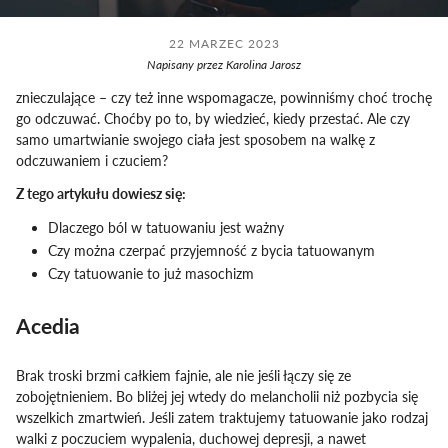
22 MARZEC 2023
Napisany przez Karolina Jarosz
znieczulające – czy też inne wspomagacze, powinniśmy choć trochę
go odczuwać. Choćby po to, by wiedzieć, kiedy przestać. Ale czy
samo umartwianie swojego ciała jest sposobem na walkę z
odczuwaniem i czuciem?
Z tego artykułu dowiesz się:
Dlaczego ból w tatuowaniu jest ważny
Czy można czerpać przyjemność z bycia tatuowanym
Czy tatuowanie to już masochizm
Acedia
Brak troski brzmi całkiem fajnie, ale nie jeśli łączy się ze
zobojętnieniem. Bo bliżej jej wtedy do melancholii niż pozbycia się
wszelkich zmartwień. Jeśli zatem traktujemy tatuowanie jako rodzaj
walki z poczuciem wypalenia, duchowej depresji, a nawet