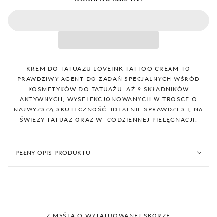
KREM DO TATUAŻU LOVEINK TATTOO CREAM TO
PRAWDZIWY AGENT DO ZADAŃ SPECJALNYCH WŚRÓD
KOSMETYKÓW DO TATUAŻU. AŻ 9 SKŁADNIKÓW
AKTYWNYCH, WYSELEKCJONOWANYCH W TROSCE O
NAJWYŻSZĄ SKUTECZNOŚĆ. IDEALNIE SPRAWDZI SIĘ NA
ŚWIEŻY TATUAŻ ORAZ W CODZIENNEJ PIELĘGNACJI.
PEŁNY OPIS PRODUKTU
Z MYŚLĄ O WYTATUOWANEJ SKÓRZE